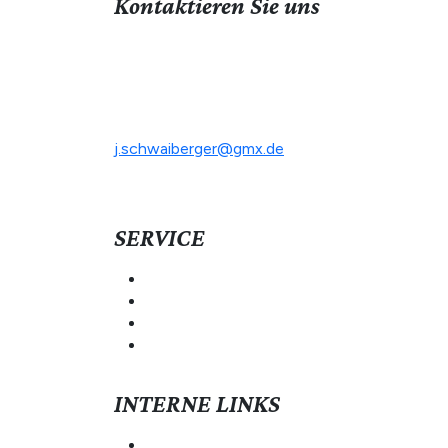
Kontaktieren Sie uns
Hopfengartenweg 14
94065 Waldkirchen
Tel: +49 8581 910515
Mobil: +49 171 734 4040
j.schwaiberger@gmx.de
SERVICE
Vorstandschaft
Mitgliedschaft
Kontakt
Termine
INTERNE LINKS
Alpenverein Passau