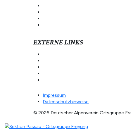
Ortsgruppe Vilshofen
Ortgruppe Rainding
Passauer Hütte
Schmidt-Zabierow-Hütte
EXTERNE LINKS
Bergwetter
Deutscher Alpenverein
Östereichischer Alpenverein
Lawinenlagebericht
Hüttentest
Impressum
Datenschutzhinweise
© 2026 Deutscher Alpenverein Ortsgruppe Frey