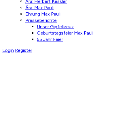
Ära: Herbert Kessler
Ära: Max Pauli
Ehrung Max Pauli
Presseberichte
Unser Gipfelkreuz
Geburtstagsfeier Max Pauli
55 Jahr Feier
Login
Register
Passauer Hü
Foto: Ortsgruppe Freyung
Blick auf S